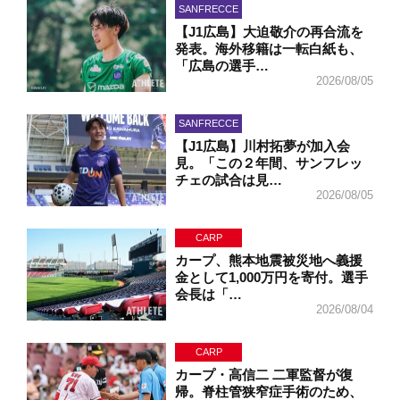
SANFRECCE
【J1広島】大迫敬介の再合流を
発表。海外移籍は一転白紙も、
「広島の選手…
2026/08/05
SANFRECCE
【J1広島】川村拓夢が加入会
見。「この２年間、サンフレッ
チェの試合は見…
2026/08/05
CARP
カープ、熊本地震被災地へ義援
金として1,000万円を寄付。選手
会長は「…
2026/08/04
CARP
カープ・高信二 二軍監督が復
帰。脊柱管狭窄症手術のため、