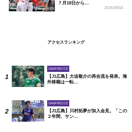
７月18日から…
2026/08/04
アクセスランキング
SANFRECCE
【J1広島】大迫敬介の再合流を発表。海
外移籍は一転…
SANFRECCE
【J1広島】川村拓夢が加入会見。「この
２年間、サン…