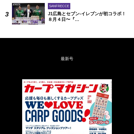
SANFRECCE
J1広島とセブン-イレブンが初コラボ！
８月４日〜『…
最新号