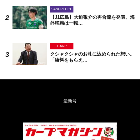
SANFRECCE
【J1広島】大迫敬介の再合流を発表。海
外移籍は一転…
CARP
クシャクシャのお札に込められた想い。
「給料をもらえ…
最新号