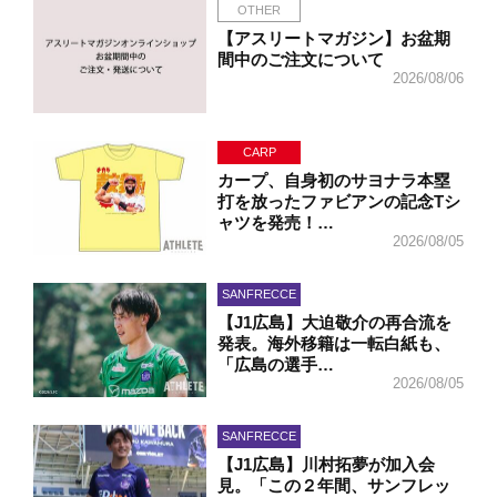
OTHER
【アスリートマガジン】お盆期
間中のご注文について
2026/08/06
CARP
カープ、自身初のサヨナラ本塁
打を放ったファビアンの記念Tシ
ャツを発売！…
2026/08/05
SANFRECCE
【J1広島】大迫敬介の再合流を
発表。海外移籍は一転白紙も、
「広島の選手…
2026/08/05
SANFRECCE
【J1広島】川村拓夢が加入会
見。「この２年間、サンフレッ