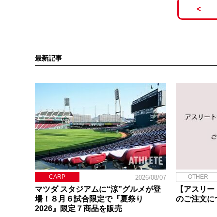
最新記事
CARP
OTHER
2026/08/07
マツダ スタジアムに“涼”グルメが登
【アスリー
場！８月６試合限定で『夏祭り
のご注文に
2026』限定７商品を販売