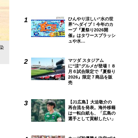
ひんやり涼しい“水の世
界”へダイブ！今年のカ
ープ『夏祭り2026開
催』はタワースプラッシ
ュや水…
染
マツダ スタジアム
に“涼”グルメが登場！８
月６試合限定で『夏祭り
2026』限定７商品を販
売
【J1広島】大迫敬介の
再合流を発表。海外移籍
は一転白紙も、「広島の
選手として貢献したい」