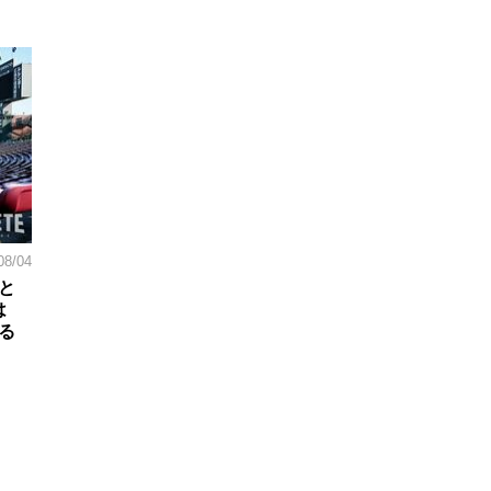
08/04
と
は
る