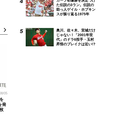
カープ初優勝を決定づけ
た伝説の3ラン。伝説の
助っ人ゲイル・ホプキン
スが振り返る1975年
奥川、佐々木、宮城だけ
じゃない！「2001年世
代」のドラ6投手・玉村
昇悟のブレイクは近い!?
08/05
を
を発
枚