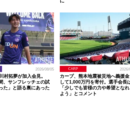
に
CARP
2026/08/05
2026/
】川村拓夢が加入会見。
カープ、熊本地震被災地へ義援金
間、サンフレッチェの試
して1,000万円を寄付。選手会長
った」と語る裏にあった
「少しでも皆様の力や希望となれ
よう」とコメント