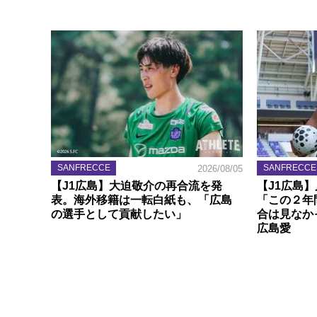
SANFRECCE
SANFRECCE
2026/08/05
【J1広島】大迫敬介の再合流を発
【J1広島
表。海外移籍は一転白紙も、「広島
「この２年
の選手として貢献したい」
合は見なか
広島愛