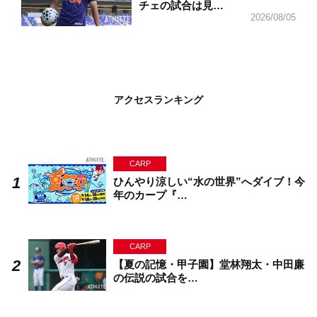
チェの試合は見…
2026/08/05
アクセスランキング
CARP
ひんやり涼しい“水の世界”へダイブ！今
年のカープ『…
CARP
【夏の記憶・甲子園】堂林翔太・中田廉
の伝説の試合を…