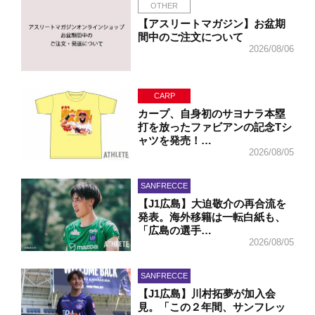
OTHER
【アスリートマガジン】お盆期
間中のご注文について
2026/08/06
CARP
カープ、自身初のサヨナラ本塁
打を放ったファビアンの記念Tシ
ャツを発売！…
2026/08/05
SANFRECCE
【J1広島】大迫敬介の再合流を
発表。海外移籍は一転白紙も、
「広島の選手…
2026/08/05
SANFRECCE
【J1広島】川村拓夢が加入会
見。「この２年間、サンフレッ