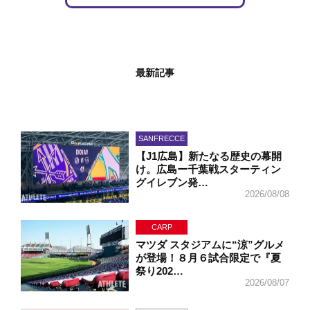
最新記事
SANFRECCE
【J1広島】新たなる歴史の幕開
け。広島ー千葉戦スターティン
グイレブン発…
2026/08/08
CARP
マツダ スタジアムに“涼”グルメ
が登場！８月６試合限定で『夏
祭り202…
2026/08/07