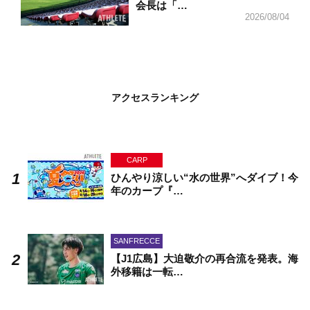
会長は「…
2026/08/04
アクセスランキング
CARP
ひんやり涼しい“水の世界”へダイブ！今
年のカープ『…
SANFRECCE
【J1広島】大迫敬介の再合流を発表。海
外移籍は一転…