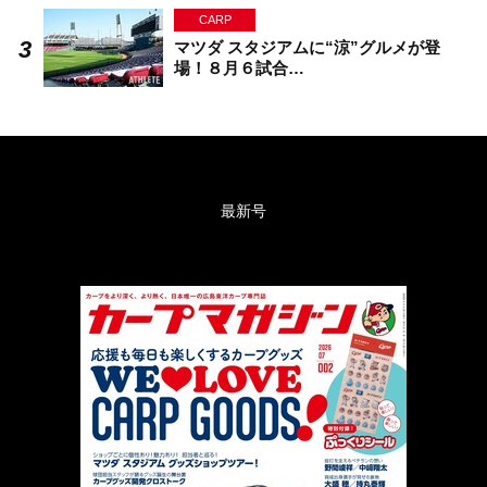
CARP
マツダ スタジアムに“涼”グルメが登
場！８月６試合…
最新号