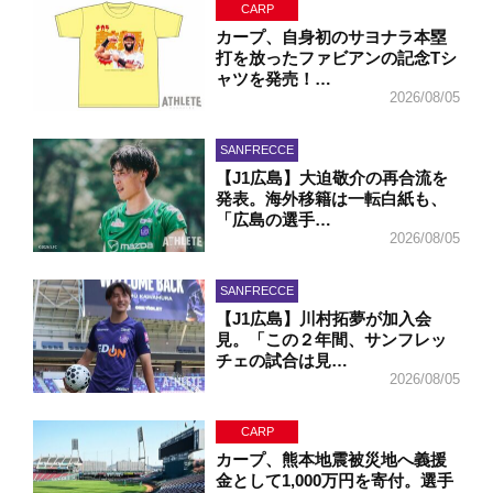
CARP
カープ、自身初のサヨナラ本塁
打を放ったファビアンの記念Tシ
ャツを発売！…
2026/08/05
SANFRECCE
【J1広島】大迫敬介の再合流を
発表。海外移籍は一転白紙も、
「広島の選手…
2026/08/05
SANFRECCE
【J1広島】川村拓夢が加入会
見。「この２年間、サンフレッ
チェの試合は見…
2026/08/05
CARP
カープ、熊本地震被災地へ義援
金として1,000万円を寄付。選手