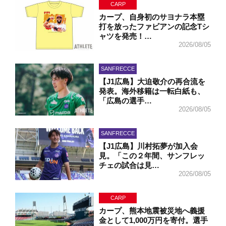
CARP
カープ、自身初のサヨナラ本塁
打を放ったファビアンの記念Tシ
ャツを発売！…
2026/08/05
SANFRECCE
【J1広島】大迫敬介の再合流を
発表。海外移籍は一転白紙も、
「広島の選手…
2026/08/05
SANFRECCE
【J1広島】川村拓夢が加入会
見。「この２年間、サンフレッ
チェの試合は見…
2026/08/05
CARP
カープ、熊本地震被災地へ義援
金として1,000万円を寄付。選手