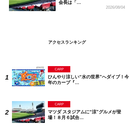
会長は「…
2026/08/04
アクセスランキング
CARP
ひんやり涼しい“水の世界”へダイブ！今
年のカープ『…
CARP
マツダ スタジアムに“涼”グルメが登
場！８月６試合…