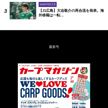
SANFRECCE
【J1広島】大迫敬介の再合流を発表。海
外移籍は一転…
最新号