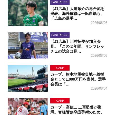
SANFRECCE
【J1広島】大迫敬介の再合流を
発表。海外移籍は一転白紙も、
「広島の選手…
2026/08/05
SANFRECCE
【J1広島】川村拓夢が加入会
見。「この２年間、サンフレッ
チェの試合は見…
2026/08/05
CARP
カープ、熊本地震被災地へ義援
金として1,000万円を寄付。選手
会長は「…
2026/08/04
CARP
カープ・高信二 二軍監督が復
帰。脊柱管狭窄症手術のため、