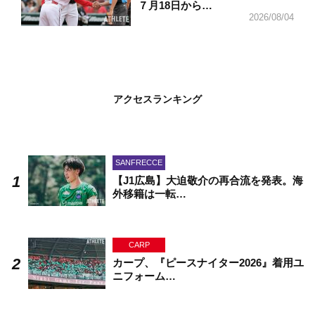
７月18日から…
2026/08/04
アクセスランキング
SANFRECCE
【J1広島】大迫敬介の再合流を発表。海
外移籍は一転…
CARP
カープ、『ピースナイター2026』着用ユ
ニフォーム…