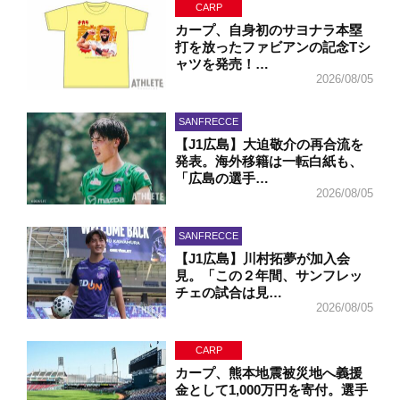
CARP
カープ、自身初のサヨナラ本塁
打を放ったファビアンの記念Tシ
ャツを発売！…
2026/08/05
SANFRECCE
【J1広島】大迫敬介の再合流を
発表。海外移籍は一転白紙も、
「広島の選手…
2026/08/05
SANFRECCE
【J1広島】川村拓夢が加入会
見。「この２年間、サンフレッ
チェの試合は見…
2026/08/05
CARP
カープ、熊本地震被災地へ義援
金として1,000万円を寄付。選手