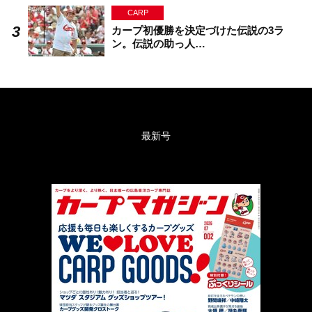
CARP
カープ初優勝を決定づけた伝説の3ラ
ン。伝説の助っ人…
最新号