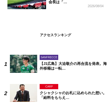
会長は「…
2026/08/04
アクセスランキング
SANFRECCE
【J1広島】大迫敬介の再合流を発表。海
外移籍は一転…
CARP
クシャクシャのお札に込められた想い。
「給料をもらえ…