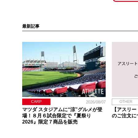
最新記事
CARP
OTHER
2026/08/07
マツダ スタジアムに“涼”グルメが登
【アスリー
場！８月６試合限定で『夏祭り
のご注文に
2026』限定７商品を販売