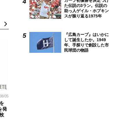
カープ初優勝を決定づけ
た伝説の3ラン。伝説の
助っ人ゲイル・ホプキン
スが振り返る1975年
『広島カープ』はいかに
して誕生したか。1949
年、手探りで創設した市
民球団の物語
08/05
を
を発
枚