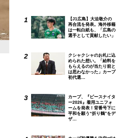
【J1広島】大迫敬介の
再合流を発表。海外移籍
は一転白紙も、「広島の
選手として貢献したい」
クシャクシャのお札に込
められた想い。「給料を
もらえるのが当たり前と
は思わなかった」カープ
初代選…
カープ、『ピースナイタ
ー2026』着用ユニフォ
ームを発表！背番号下に
平和を願う“折り鶴”をデ
ザ…