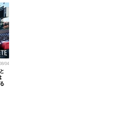
08/04
と
は
る