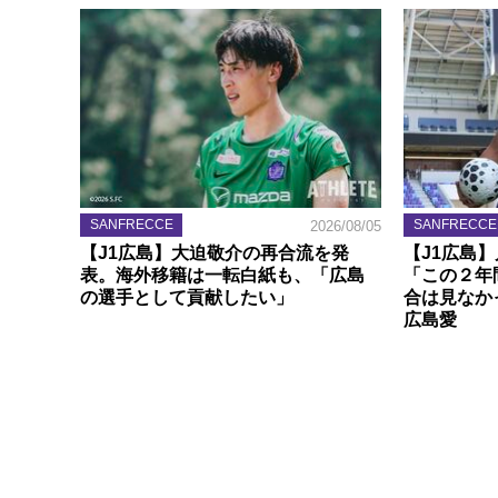
SANFRECCE
SANFRECCE
2026/08/05
【J1広島】大迫敬介の再合流を発
【J1広島
表。海外移籍は一転白紙も、「広島
「この２年
の選手として貢献したい」
合は見なか
広島愛