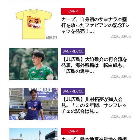
CARP
カープ、自身初のサヨナラ本塁
打を放ったファビアンの記念Tシ
ャツを発売！…
2026/08/05
SANFRECCE
【J1広島】大迫敬介の再合流を
発表。海外移籍は一転白紙も、
「広島の選手…
2026/08/05
SANFRECCE
【J1広島】川村拓夢が加入会
見。「この２年間、サンフレッ
チェの試合は見…
2026/08/05
CARP
カープ、熊本地震被災地へ義援