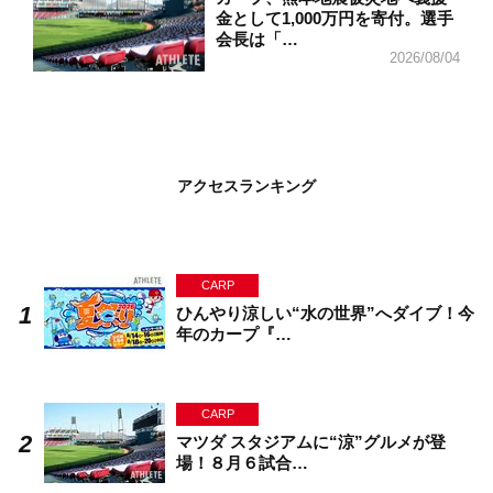
金として1,000万円を寄付。選手
会長は「…
2026/08/04
アクセスランキング
CARP
ひんやり涼しい“水の世界”へダイブ！今
年のカープ『…
CARP
マツダ スタジアムに“涼”グルメが登
場！８月６試合…