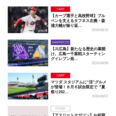
CARP
【カープ選手と高校野球】ブル
ペンを支えるタフネス左腕・森
浦大輔が振り返…
2026/08/10
SANFRECCE
【J1広島】新たなる歴史の幕開
け。広島ー千葉戦スターティン
グイレブン発…
2026/08/08
CARP
マツダ スタジアムに“涼”グルメ
が登場！８月６試合限定で『夏
祭り202…
2026/08/07
OTHER
【アスリートマガジン】お盆期