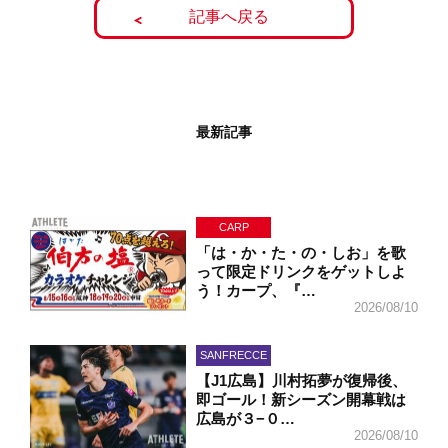
記事へ戻る
最新記事
CARP
「は・か・た・の・しお」を歌
って限定ドリンクをゲットしよ
う！カープ、『…
2026/08/10
SANFRECCE
【J1広島】川村拓夢が復帰後、
即ゴール！新シーズン開幕戦は
広島が３−０…
2026/08/10