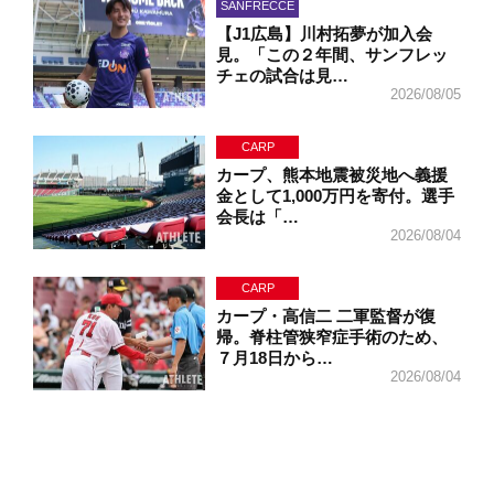
SANFRECCE
【J1広島】川村拓夢が加入会
見。「この２年間、サンフレッ
チェの試合は見…
2026/08/05
CARP
カープ、熊本地震被災地へ義援
金として1,000万円を寄付。選手
会長は「…
2026/08/04
CARP
カープ・高信二 二軍監督が復
帰。脊柱管狭窄症手術のため、
７月18日から…
2026/08/04