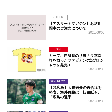
OTHER
【アスリートマガジン】お盆期
間中のご注文について
2026/08/06
CARP
カープ、自身初のサヨナラ本塁
打を放ったファビアンの記念Tシ
ャツを発売！…
2026/08/05
SANFRECCE
【J1広島】大迫敬介の再合流を
発表。海外移籍は一転白紙も、
「広島の選手…
2026/08/05