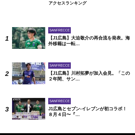
アクセスランキング
SANFRECCE
【J1広島】大迫敬介の再合流を発表。海
外移籍は一転…
SANFRECCE
【J1広島】川村拓夢が加入会見。「この
２年間、サン…
SANFRECCE
J1広島とセブン-イレブンが初コラボ！
８月４日〜『…