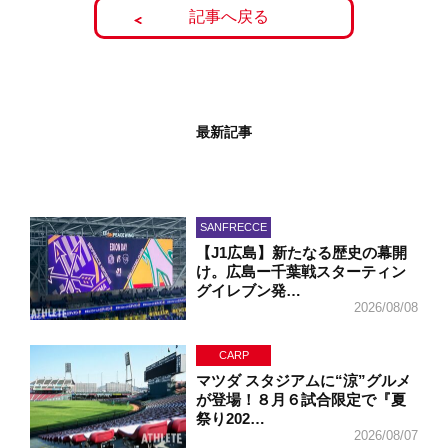
記事へ戻る
最新記事
SANFRECCE
【J1広島】新たなる歴史の幕開
け。広島ー千葉戦スターティン
グイレブン発…
2026/08/08
CARP
マツダ スタジアムに“涼”グルメ
が登場！８月６試合限定で『夏
祭り202…
2026/08/07