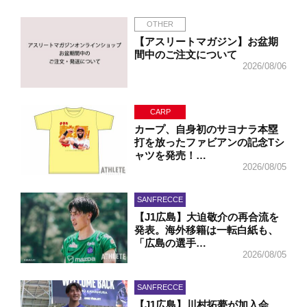
OTHER
【アスリートマガジン】お盆期
間中のご注文について
2026/08/06
CARP
カープ、自身初のサヨナラ本塁
打を放ったファビアンの記念Tシ
ャツを発売！…
2026/08/05
SANFRECCE
【J1広島】大迫敬介の再合流を
発表。海外移籍は一転白紙も、
「広島の選手…
2026/08/05
SANFRECCE
【J1広島】川村拓夢が加入会