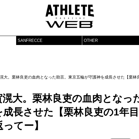
SANFRECCE
OTHER
滉大。栗林良吏の血肉となった助言。東京五輪が守護神を成長させた【栗林
賀滉大。栗林良吏の血肉となっ
を成長させた【栗林良吏の1年目
返ってー】