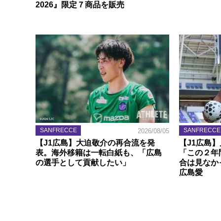
2026』限定７商品を販売
SANFRECCE
SANFRECCE
2026/08/05
【J1広島】大迫敬介の再合流を発
【J1広島
表。海外移籍は一転白紙も、「広島
「この２年
の選手として貢献したい」
合は見なか
広島愛