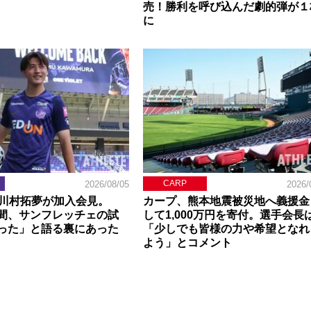
売！勝利を呼び込んだ劇的弾が１
に
CARP
2026/08/05
2026/
】川村拓夢が加入会見。
カープ、熊本地震被災地へ義援金
間、サンフレッチェの試
して1,000万円を寄付。選手会長
った」と語る裏にあった
「少しでも皆様の力や希望となれ
よう」とコメント