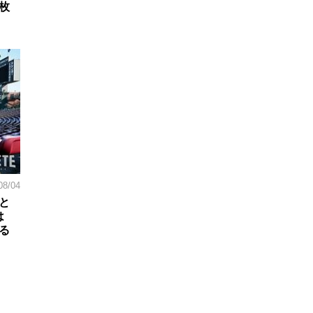
枚
08/04
と
は
る