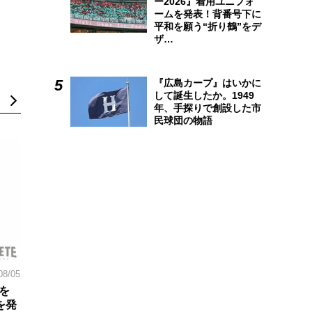
ー2026』着用ユニフォ
ームを発表！背番号下に
平和を願う“折り鶴”をデ
ザ…
『広島カープ』はいかに
して誕生したか。1949
年、手探りで創設した市
民球団の物語
08/05
を
を発