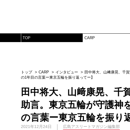
TOP
CARP
トップ
CARP
インタビュー
田中将大、山﨑康晃、千賀
の1年目の言葉ー東京五輪を振り返ってー】
田中将大、山﨑康晃、千
助言。東京五輪が守護神
の言葉ー東京五輪を振り
2021年12月24日
広島アスリートマガジン編集部