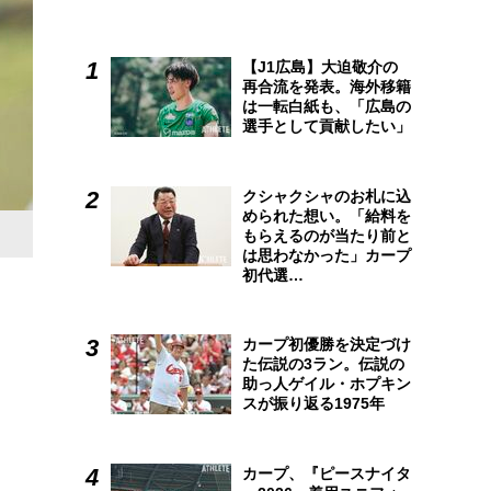
【J1広島】大迫敬介の
再合流を発表。海外移籍
は一転白紙も、「広島の
選手として貢献したい」
クシャクシャのお札に込
められた想い。「給料を
もらえるのが当たり前と
は思わなかった」カープ
初代選…
カープ初優勝を決定づけ
た伝説の3ラン。伝説の
助っ人ゲイル・ホプキン
スが振り返る1975年
カープ、『ピースナイタ