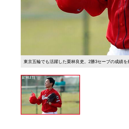
東京五輪でも活躍した栗林良吏。2勝3セーブの成績