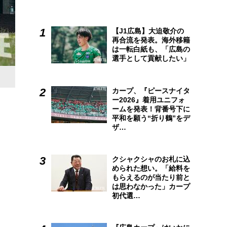
【J1広島】大迫敬介の
再合流を発表。海外移籍
は一転白紙も、「広島の
選手として貢献したい」
カープ、『ピースナイタ
ー2026』着用ユニフォ
ームを発表！背番号下に
平和を願う“折り鶴”をデ
ザ…
クシャクシャのお札に込
められた想い。「給料を
もらえるのが当たり前と
は思わなかった」カープ
初代選…