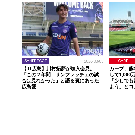
SANFRECCE
CARP
2026/08/05
【J1広島】川村拓夢が加入会見。
カープ、熊
「この２年間、サンフレッチェの試
して1,00
合は見なかった」と語る裏にあった
「少しでも
広島愛
よう」とコ