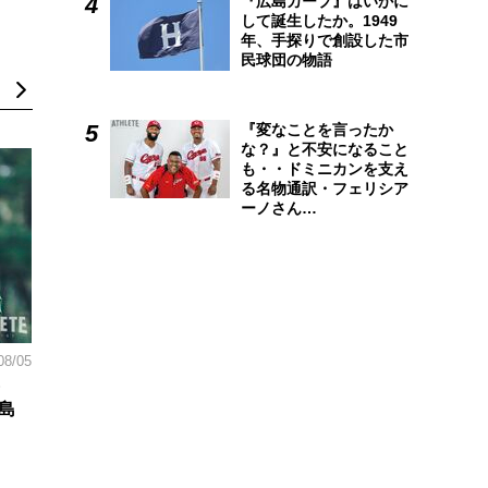
『広島カープ』はいかに
して誕生したか。1949
年、手探りで創設した市
民球団の物語
『変なことを言ったか
な？』と不安になること
も・・ドミニカンを支え
る名物通訳・フェリシア
ーノさん…
08/05
島