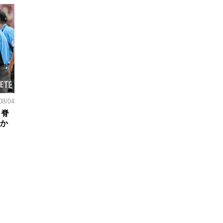
08/04
。脊
日か