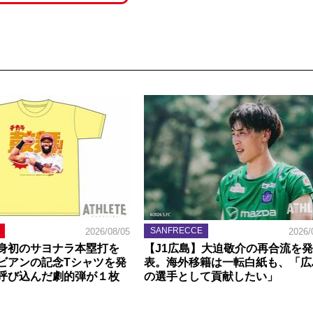
SANFRECCE
2026/08/05
2026/
身初のサヨナラ本塁打を
【J1広島】大迫敬介の再合流を発
ビアンの記念Tシャツを発
表。海外移籍は一転白紙も、「広
呼び込んだ劇的弾が１枚
の選手として貢献したい」