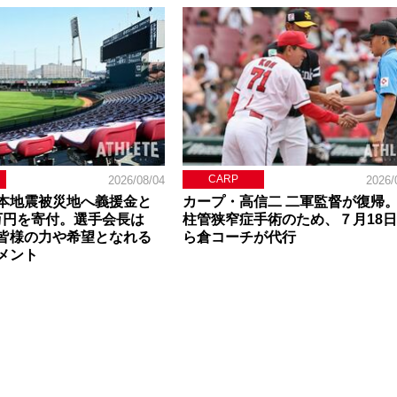
CARP
2026/08/04
2026/
本地震被災地へ義援金と
カープ・高信二 二軍監督が復帰
0万円を寄付。選手会長は
柱管狭窄症手術のため、７月18
皆様の力や希望となれる
ら倉コーチが代行
メント