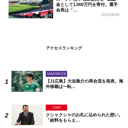
金として1,000万円を寄付。選手
会長は「…
2026/08/04
アクセスランキング
SANFRECCE
【J1広島】大迫敬介の再合流を発表。海
外移籍は一転…
CARP
クシャクシャのお札に込められた想い。
「給料をもらえ…