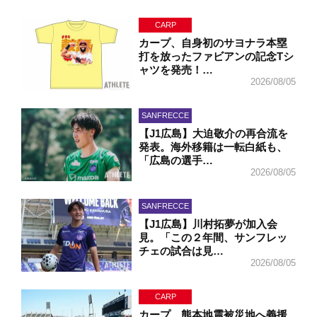
CARP
カープ、自身初のサヨナラ本塁
打を放ったファビアンの記念Tシ
ャツを発売！…
2026/08/05
SANFRECCE
【J1広島】大迫敬介の再合流を
発表。海外移籍は一転白紙も、
「広島の選手…
2026/08/05
SANFRECCE
【J1広島】川村拓夢が加入会
見。「この２年間、サンフレッ
チェの試合は見…
2026/08/05
CARP
カープ、熊本地震被災地へ義援