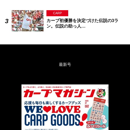
CARP
カープ初優勝を決定づけた伝説の3ラ
ン。伝説の助っ人…
最新号