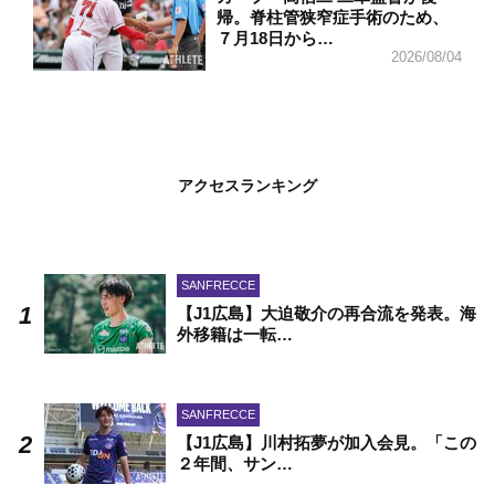
帰。脊柱管狭窄症手術のため、
７月18日から…
2026/08/04
アクセスランキング
SANFRECCE
【J1広島】大迫敬介の再合流を発表。海
外移籍は一転…
SANFRECCE
【J1広島】川村拓夢が加入会見。「この
２年間、サン…