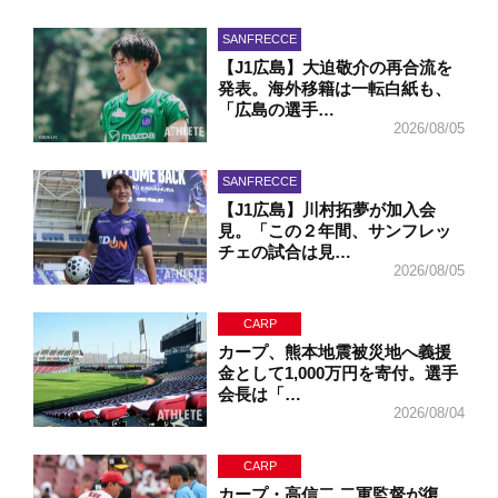
SANFRECCE
【J1広島】大迫敬介の再合流を
発表。海外移籍は一転白紙も、
「広島の選手…
2026/08/05
SANFRECCE
【J1広島】川村拓夢が加入会
見。「この２年間、サンフレッ
チェの試合は見…
2026/08/05
CARP
カープ、熊本地震被災地へ義援
金として1,000万円を寄付。選手
会長は「…
2026/08/04
CARP
カープ・高信二 二軍監督が復