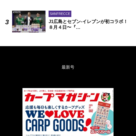
SANFRECCE
J1広島とセブン-イレブンが初コラボ！
８月４日〜『…
最新号