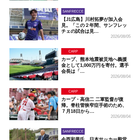
SANFRECCE
【J1広島】川村拓夢が加入会
見。「この２年間、サンフレッ
チェの試合は見…
2026/08/05
CARP
カープ、熊本地震被災地へ義援
金として1,000万円を寄付。選手
会長は「…
2026/08/04
CARP
カープ・高信二 二軍監督が復
帰。脊柱管狭窄症手術のため、
７月18日から…
2026/08/04
SANFRECCE
今西和男氏、日本サッカー殿堂