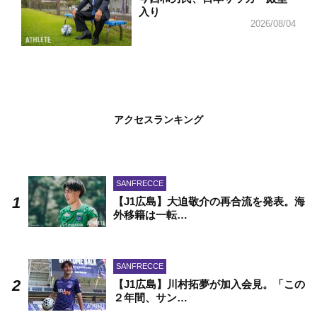
入り
2026/08/04
アクセスランキング
SANFRECCE
【J1広島】大迫敬介の再合流を発表。海
外移籍は一転…
SANFRECCE
【J1広島】川村拓夢が加入会見。「この
２年間、サン…