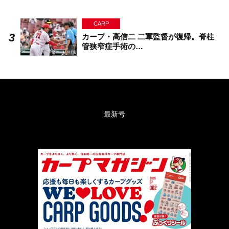
CARP
カープ・高信二 二軍監督が復帰。脊柱
管狭窄症手術の…
最新号