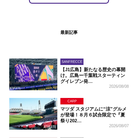
最新記事
SANFRECCE
【J1広島】新たなる歴史の幕開
け。広島ー千葉戦スターティン
グイレブン発…
2026/08/08
CARP
マツダ スタジアムに“涼”グルメ
が登場！８月６試合限定で『夏
祭り202…
2026/08/07