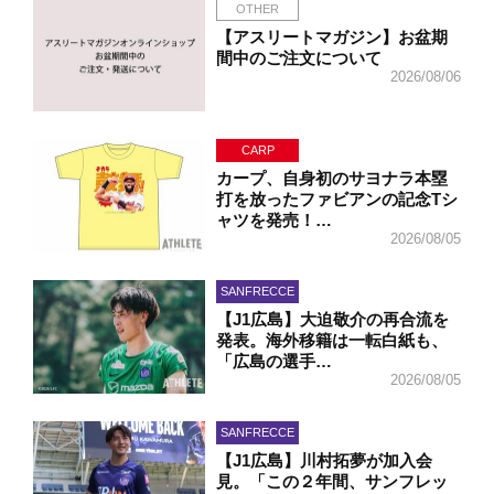
OTHER
【アスリートマガジン】お盆期
間中のご注文について
2026/08/06
CARP
カープ、自身初のサヨナラ本塁
打を放ったファビアンの記念Tシ
ャツを発売！…
2026/08/05
SANFRECCE
【J1広島】大迫敬介の再合流を
発表。海外移籍は一転白紙も、
「広島の選手…
2026/08/05
SANFRECCE
【J1広島】川村拓夢が加入会
見。「この２年間、サンフレッ