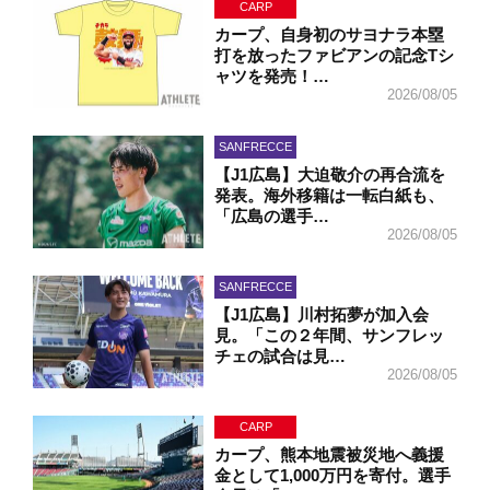
CARP
カープ、自身初のサヨナラ本塁
打を放ったファビアンの記念Tシ
ャツを発売！…
2026/08/05
SANFRECCE
【J1広島】大迫敬介の再合流を
発表。海外移籍は一転白紙も、
「広島の選手…
2026/08/05
SANFRECCE
【J1広島】川村拓夢が加入会
見。「この２年間、サンフレッ
チェの試合は見…
2026/08/05
CARP
カープ、熊本地震被災地へ義援
金として1,000万円を寄付。選手