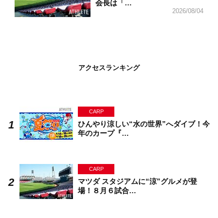
会長は「…
2026/08/04
アクセスランキング
CARP
ひんやり涼しい“水の世界”へダイブ！今
年のカープ『…
CARP
マツダ スタジアムに“涼”グルメが登
場！８月６試合…