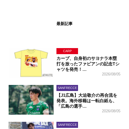
最新記事
CARP
カープ、自身初のサヨナラ本塁
打を放ったファビアンの記念Tシ
ャツを発売！…
2026/08/05
SANFRECCE
【J1広島】大迫敬介の再合流を
発表。海外移籍は一転白紙も、
「広島の選手…
2026/08/05
SANFRECCE