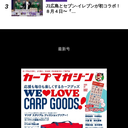
J1広島とセブン-イレブンが初コラボ！
８月４日〜『…
最新号