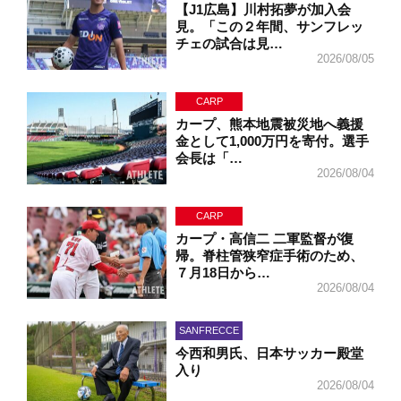
【J1広島】川村拓夢が加入会
見。「この２年間、サンフレッ
チェの試合は見…
2026/08/05
CARP
カープ、熊本地震被災地へ義援
金として1,000万円を寄付。選手
会長は「…
2026/08/04
CARP
カープ・高信二 二軍監督が復
帰。脊柱管狭窄症手術のため、
７月18日から…
2026/08/04
SANFRECCE
今西和男氏、日本サッカー殿堂
入り
2026/08/04