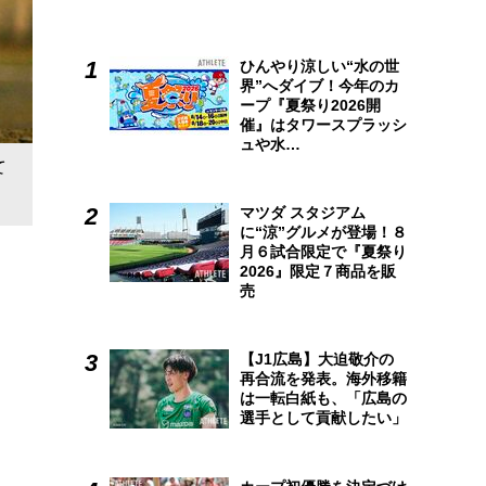
ひんやり涼しい“水の世
界”へダイブ！今年のカ
ープ『夏祭り2026開
催』はタワースプラッシ
ュや水…
鈴木誠也、森下暢仁、西川龍馬・・・ベテランスカウトが語
て
く”惚れる力”
好評発売中。
マツダ スタジアム
に“涼”グルメが登場！８
月６試合限定で『夏祭り
2026』限定７商品を販
売
【J1広島】大迫敬介の
再合流を発表。海外移籍
は一転白紙も、「広島の
選手として貢献したい」