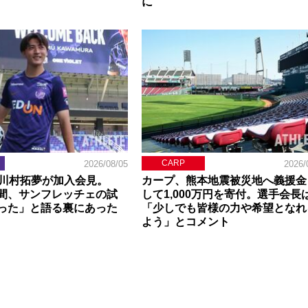
に
CARP
2026/08/05
2026/
】川村拓夢が加入会見。
カープ、熊本地震被災地へ義援金
間、サンフレッチェの試
して1,000万円を寄付。選手会長
った」と語る裏にあった
「少しでも皆様の力や希望となれ
よう」とコメント