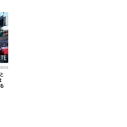
08/04
と
は
る