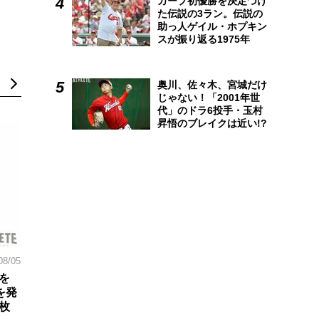
カープ初優勝を決定づけ
た伝説の3ラン。伝説の
助っ人ゲイル・ホプキン
スが振り返る1975年
奥川、佐々木、宮城だけ
じゃない！「2001年世
代」のドラ6投手・玉村
昇悟のブレイクは近い!?
08/05
を
を発
枚