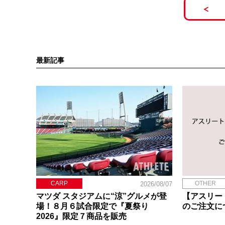
最新記事
CARP
OTHER
2026/08/07
マツダ スタジアムに“涼”グルメが登
【アスリー
場！８月６試合限定で『夏祭り
のご注文に
2026』限定７商品を販売