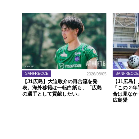
SANFRECCE
SANFRECCE
2026/08/05
【J1広島】大迫敬介の再合流を発
【J1広島
表。海外移籍は一転白紙も、「広島
「この２年
の選手として貢献したい」
合は見なか
広島愛