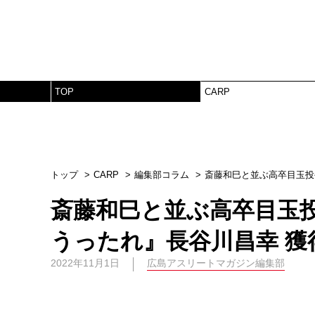
TOP
CARP
トップ
CARP
編集部コラム
斎藤和巳と並ぶ高卒目玉投
斎藤和巳と並ぶ高卒目玉
うったれ』長谷川昌幸 獲
2022年11月1日
広島アスリートマガジン編集部