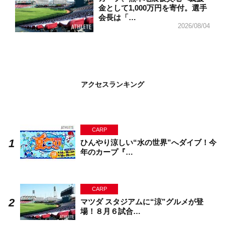
金として1,000万円を寄付。選手
会長は「…
2026/08/04
アクセスランキング
CARP
ひんやり涼しい“水の世界”へダイブ！今
年のカープ『…
CARP
マツダ スタジアムに“涼”グルメが登
場！８月６試合…