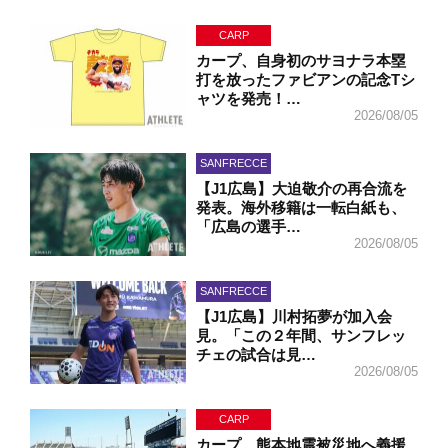
CARP
カープ、自身初のサヨナラ本塁
打を放ったファビアンの記念Tシ
ャツを発売！…
2026/08/05
SANFRECCE
【J1広島】大迫敬介の再合流を
発表。海外移籍は一転白紙も、
「広島の選手…
2026/08/05
SANFRECCE
【J1広島】川村拓夢が加入会
見。「この２年間、サンフレッ
チェの試合は見…
2026/08/05
CARP
カープ、熊本地震被災地へ義援