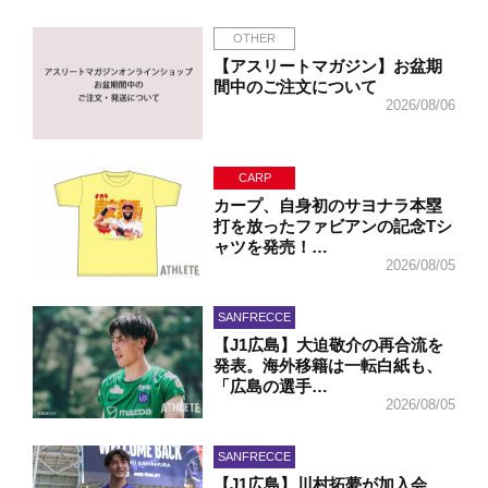
OTHER
【アスリートマガジン】お盆期
間中のご注文について
2026/08/06
CARP
カープ、自身初のサヨナラ本塁
打を放ったファビアンの記念Tシ
ャツを発売！…
2026/08/05
SANFRECCE
【J1広島】大迫敬介の再合流を
発表。海外移籍は一転白紙も、
「広島の選手…
2026/08/05
SANFRECCE
【J1広島】川村拓夢が加入会