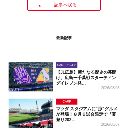
記事へ戻る
最新記事
SANFRECCE
【J1広島】新たなる歴史の幕開
け。広島ー千葉戦スターティン
グイレブン発…
2026/08/08
CARP
マツダ スタジアムに“涼”グルメ
が登場！８月６試合限定で『夏
祭り202…
2026/08/07