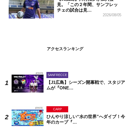
見。「この２年間、サンフレッ
チェの試合は見…
2026/08/05
アクセスランキング
SANFRECCE
【J1広島】シーズン開幕戦で、スタジア
ムが『ONE…
CARP
ひんやり涼しい“水の世界”へダイブ！今
年のカープ『…