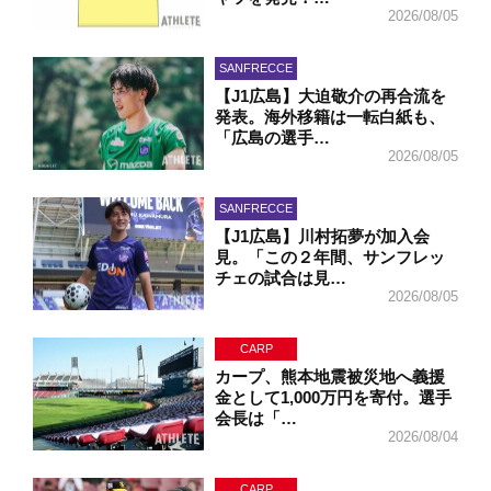
2026/08/05
SANFRECCE
【J1広島】大迫敬介の再合流を
発表。海外移籍は一転白紙も、
「広島の選手…
2026/08/05
SANFRECCE
【J1広島】川村拓夢が加入会
見。「この２年間、サンフレッ
チェの試合は見…
2026/08/05
CARP
カープ、熊本地震被災地へ義援
金として1,000万円を寄付。選手
会長は「…
2026/08/04
CARP