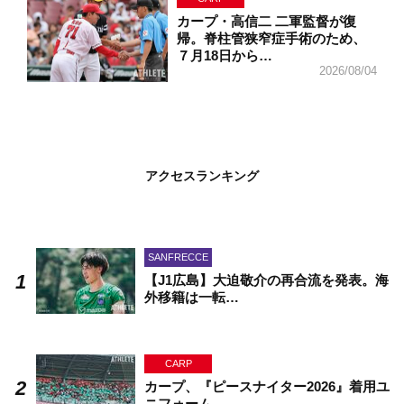
カープ・高信二 二軍監督が復
帰。脊柱管狭窄症手術のため、
７月18日から…
2026/08/04
アクセスランキング
SANFRECCE
【J1広島】大迫敬介の再合流を発表。海
外移籍は一転…
CARP
カープ、『ピースナイター2026』着用ユ
ニフォーム…