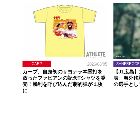
CARP
SANFRECCE
2026/08/05
カープ、自身初のサヨナラ本塁打を
【J1広島
放ったファビアンの記念Tシャツを発
表。海外移
売！勝利を呼び込んだ劇的弾が１枚
の選手とし
に