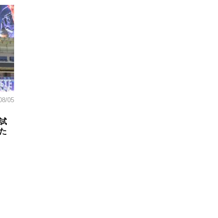
08/05
試
た