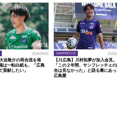
SANFRECCE
2026/08/05
2026/
】大迫敬介の再合流を発
【J1広島】川村拓夢が加入会見。
籍は一転白紙も、「広島
「この２年間、サンフレッチェの
て貢献したい」
合は見なかった」と語る裏にあっ
広島愛