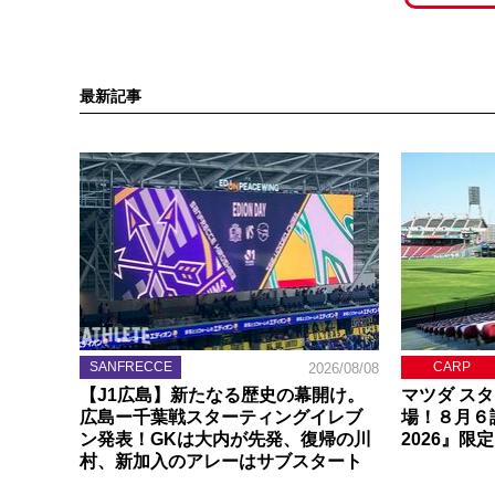
最新記事
SANFRECCE
CARP
2026/08/08
【J1広島】新たなる歴史の幕開け。
マツダ ス
広島ー千葉戦スターティングイレブ
場！８月６
ン発表！GKは大内が先発、復帰の川
2026』限
村、新加入のアレーはサブスタート