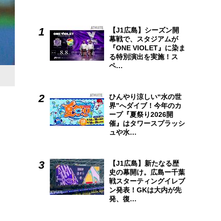
【J1広島】シーズン開
幕戦で、スタジアムが
『ONE VIOLET』に染ま
る特別演出を実施！ス
ペ…
ひんやり涼しい“水の世
界”へダイブ！今年のカ
ープ『夏祭り2026開
催』はタワースプラッシ
ュや水…
【J1広島】新たなる歴
史の幕開け。広島ー千葉
戦スターティングイレブ
ン発表！GKは大内が先
発、復…