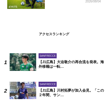
2026/08/04
アクセスランキング
SANFRECCE
【J1広島】大迫敬介の再合流を発表。海
外移籍は一転…
SANFRECCE
【J1広島】川村拓夢が加入会見。「この
２年間、サン…