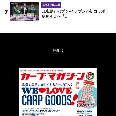
SANFRECCE
J1広島とセブン-イレブンが初コラボ！
８月４日〜『…
最新号