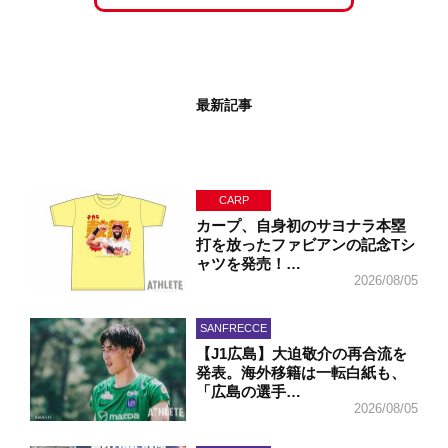
最新記事
CARP
カープ、自身初のサヨナラ本塁
打を放ったファビアンの記念Tシ
ャツを発売！…
2026/08/05
SANFRECCE
【J1広島】大迫敬介の再合流を
発表。海外移籍は一転白紙も、
「広島の選手…
2026/08/05