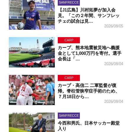
SANFRECCE
【J1広島】川村拓夢が加入会
見。「この２年間、サンフレッ
チェの試合は見…
2026/08/05
CARP
カープ、熊本地震被災地へ義援
金として1,000万円を寄付。選手
会長は「…
2026/08/04
CARP
カープ・高信二 二軍監督が復
帰。脊柱管狭窄症手術のため、
７月18日から…
2026/08/04
SANFRECCE
今西和男氏、日本サッカー殿堂
入り