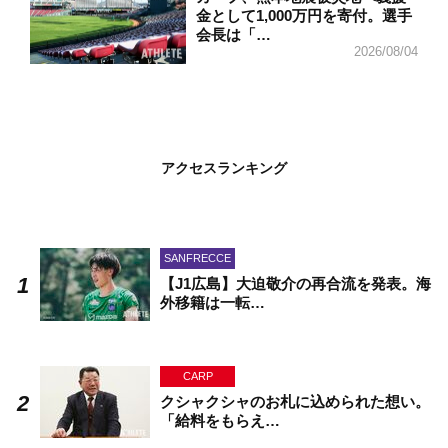
金として1,000万円を寄付。選手
会長は「…
2026/08/04
アクセスランキング
SANFRECCE
【J1広島】大迫敬介の再合流を発表。海
外移籍は一転…
CARP
クシャクシャのお札に込められた想い。
「給料をもらえ…