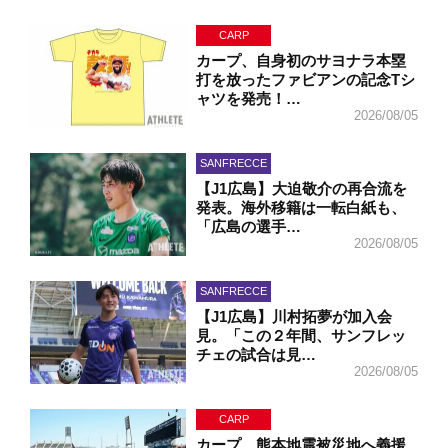
CARP
カープ、自身初のサヨナラ本塁
打を放ったファビアンの記念Tシ
ャツを発売！…
2026/08/05
SANFRECCE
【J1広島】大迫敬介の再合流を
発表。海外移籍は一転白紙も、
「広島の選手…
2026/08/05
SANFRECCE
【J1広島】川村拓夢が加入会
見。「この２年間、サンフレッ
チェの試合は見…
2026/08/05
CARP
カープ、熊本地震被災地へ義援