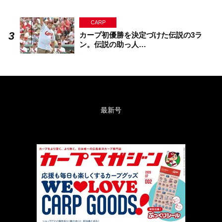
CARP
カープ初優勝を決定づけた伝説の3ラ
ン。伝説の助っ人…
最新号