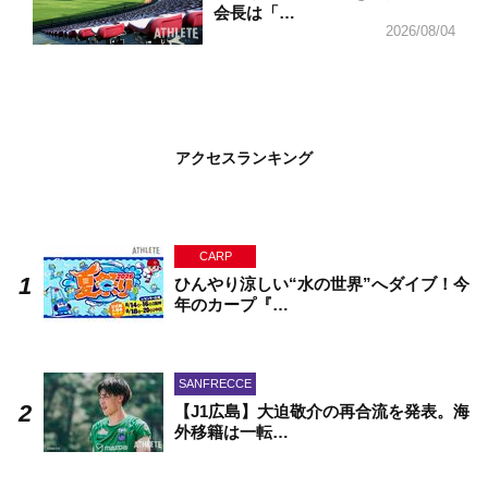
会長は「…
2026/08/04
アクセスランキング
CARP
ひんやり涼しい“水の世界”へダイブ！今
年のカープ『…
SANFRECCE
【J1広島】大迫敬介の再合流を発表。海
外移籍は一転…