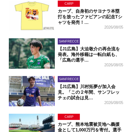
CARP
カープ、自身初のサヨナラ本塁
打を放ったファビアンの記念Tシ
ャツを発売！…
2026/08/05
SANFRECCE
【J1広島】大迫敬介の再合流を
発表。海外移籍は一転白紙も、
「広島の選手…
2026/08/05
SANFRECCE
【J1広島】川村拓夢が加入会
見。「この２年間、サンフレッ
チェの試合は見…
2026/08/05
CARP
カープ、熊本地震被災地へ義援
金として1,000万円を寄付。選手