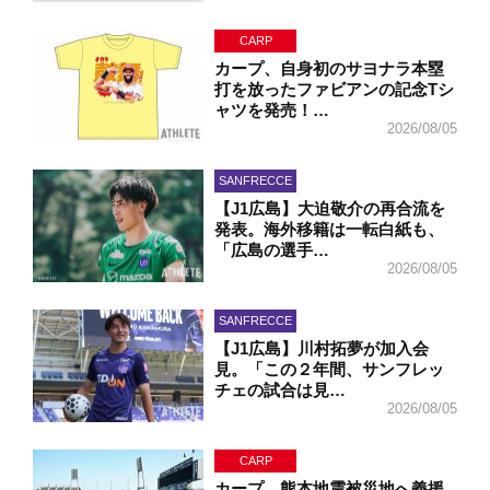
CARP
カープ、自身初のサヨナラ本塁
打を放ったファビアンの記念Tシ
ャツを発売！…
2026/08/05
SANFRECCE
【J1広島】大迫敬介の再合流を
発表。海外移籍は一転白紙も、
「広島の選手…
2026/08/05
SANFRECCE
【J1広島】川村拓夢が加入会
見。「この２年間、サンフレッ
チェの試合は見…
2026/08/05
CARP
カープ、熊本地震被災地へ義援