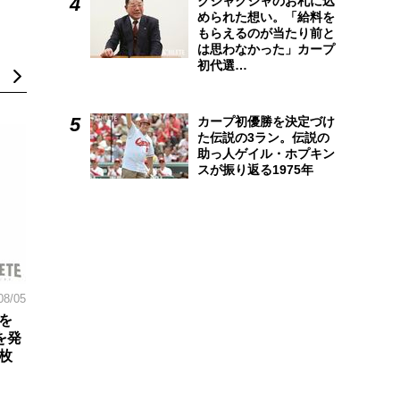
クシャクシャのお札に込
められた想い。「給料を
もらえるのが当たり前と
は思わなかった」カープ
初代選…
カープ初優勝を決定づけ
た伝説の3ラン。伝説の
助っ人ゲイル・ホプキン
スが振り返る1975年
08/05
を
を発
枚