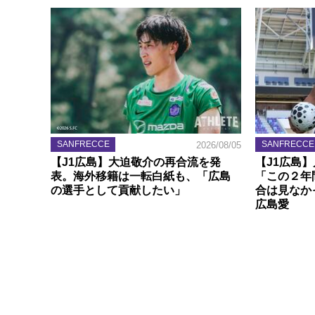
SANFRECCE
SANFRECCE
2026/08/05
【J1広島】大迫敬介の再合流を発
【J1広島
表。海外移籍は一転白紙も、「広島
「この２年
の選手として貢献したい」
合は見なか
広島愛