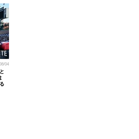
08/04
と
は
る