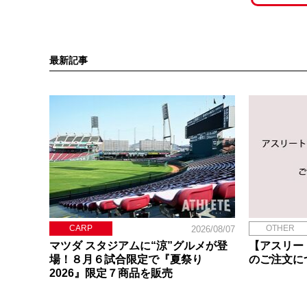
最新記事
CARP
OTHER
2026/08/07
マツダ スタジアムに“涼”グルメが登
【アスリー
場！８月６試合限定で『夏祭り
のご注文に
2026』限定７商品を販売