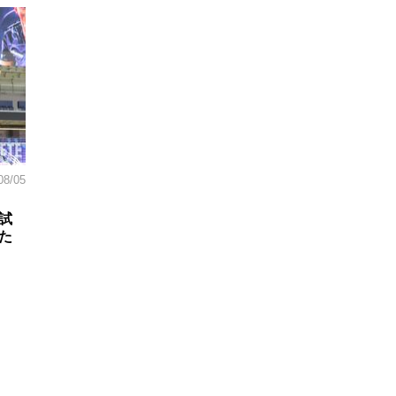
08/05
試
た