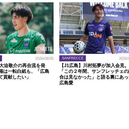
SANFRECCE
2026/08/05
2026/
】大迫敬介の再合流を発
【J1広島】川村拓夢が加入会見。
籍は一転白紙も、「広島
「この２年間、サンフレッチェの
て貢献したい」
合は見なかった」と語る裏にあっ
広島愛