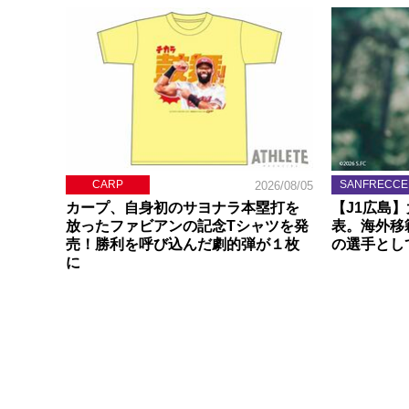
CARP
SANFRECCE
2026/08/05
カープ、自身初のサヨナラ本塁打を
【J1広島
放ったファビアンの記念Tシャツを発
表。海外移
売！勝利を呼び込んだ劇的弾が１枚
の選手とし
に