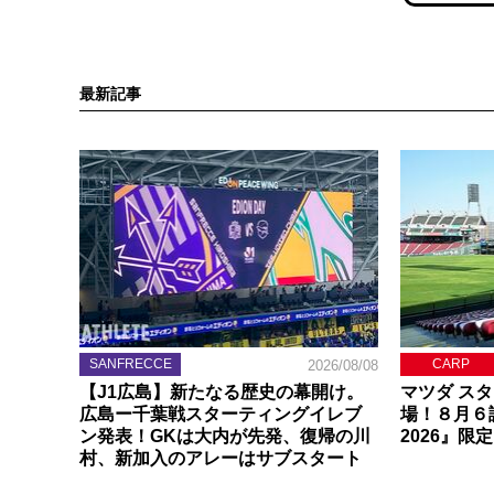
最新記事
SANFRECCE
CARP
2026/08/08
【J1広島】新たなる歴史の幕開け。
マツダ ス
広島ー千葉戦スターティングイレブ
場！８月６
ン発表！GKは大内が先発、復帰の川
2026』限
村、新加入のアレーはサブスタート