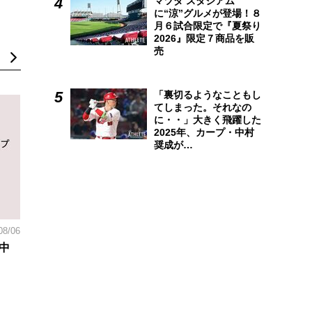
マツダ スタジアム
に“涼”グルメが登場！８
月６試合限定で『夏祭り
2026』限定７商品を販
売
「裏切るようなこともし
てしまった。それなの
に・・」大きく飛躍した
2025年、カープ・中村
奨成が…
08/06
中