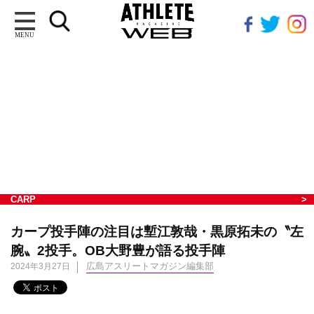
MENU
CARP
カープ投手陣の注目は塹江敦哉・黒原拓未の〝左
腕〟2投手。OB大野豊が語る投手陣
広島アスリートマガジン編集部
2024年3月27日