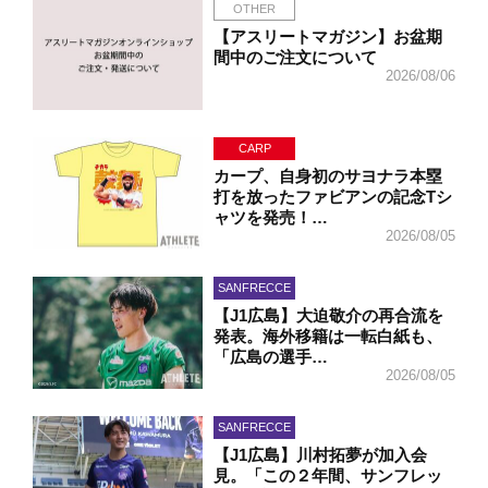
OTHER
【アスリートマガジン】お盆期
間中のご注文について
2026/08/06
CARP
カープ、自身初のサヨナラ本塁
打を放ったファビアンの記念Tシ
ャツを発売！…
2026/08/05
SANFRECCE
【J1広島】大迫敬介の再合流を
発表。海外移籍は一転白紙も、
「広島の選手…
2026/08/05
SANFRECCE
【J1広島】川村拓夢が加入会
見。「この２年間、サンフレッ