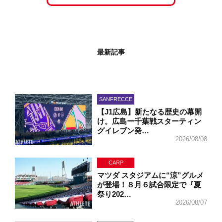
最新記事
SANFRECCE
【J1広島】新たなる歴史の幕開
け。広島ー千葉戦スターティン
グイレブン発…
2026/08/08
CARP
マツダ スタジアムに“涼”グルメ
が登場！８月６試合限定で『夏
祭り202…
2026/08/07