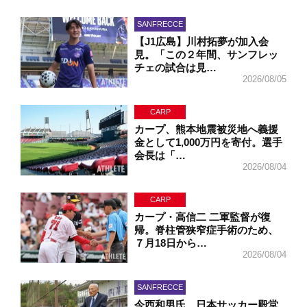
SANFRECCE
【J1広島】川村拓夢が加入会
見。「この２年間、サンフレッ
チェの試合は見…
2026/08/05
CARP
カープ、熊本地震被災地へ義援
金として1,000万円を寄付。選手
会長は「…
2026/08/04
CARP
カープ・高信二 二軍監督が復
帰。脊柱管狭窄症手術のため、
７月18日から…
2026/08/04
SANFRECCE
今西和男氏、日本サッカー殿堂