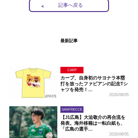
記事へ戻る
最新記事
CARP
カープ、自身初のサヨナラ本塁
打を放ったファビアンの記念Tシ
ャツを発売！…
2026/08/05
SANFRECCE
【J1広島】大迫敬介の再合流を
発表。海外移籍は一転白紙も、
「広島の選手…
2026/08/05