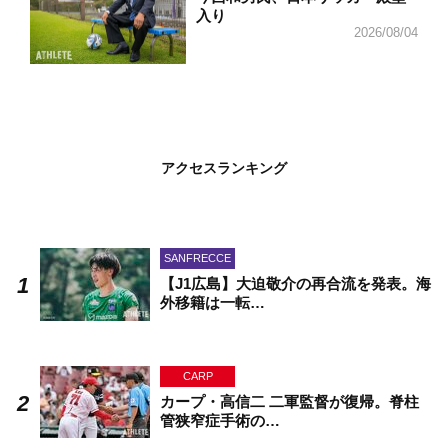
入り
2026/08/04
アクセスランキング
SANFRECCE
【J1広島】大迫敬介の再合流を発表。海
外移籍は一転…
CARP
カープ・高信二 二軍監督が復帰。脊柱
管狭窄症手術の…