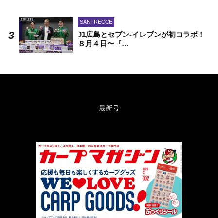
SANFRECCE
J1広島とセブン-イレブンが初コラボ！
８月４日〜『…
最新号