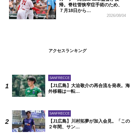
帰。脊柱管狭窄症手術のため、
７月18日から…
2026/08/04
アクセスランキング
SANFRECCE
【J1広島】大迫敬介の再合流を発表。海
外移籍は一転…
SANFRECCE
【J1広島】川村拓夢が加入会見。「この
２年間、サン…