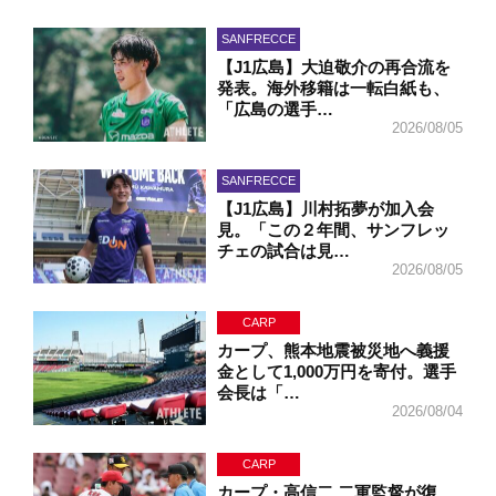
SANFRECCE
【J1広島】大迫敬介の再合流を
発表。海外移籍は一転白紙も、
「広島の選手…
2026/08/05
SANFRECCE
【J1広島】川村拓夢が加入会
見。「この２年間、サンフレッ
チェの試合は見…
2026/08/05
CARP
カープ、熊本地震被災地へ義援
金として1,000万円を寄付。選手
会長は「…
2026/08/04
CARP
カープ・高信二 二軍監督が復