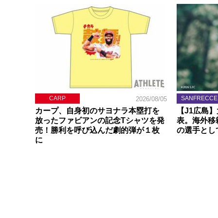
CARP
SANFRECCE
2026/08/05
カープ、自身初のサヨナラ本塁打を
【J1広島
放ったファビアンの記念Tシャツを発
表。海外移
売！勝利を呼び込んだ劇的弾が１枚
の選手とし
に