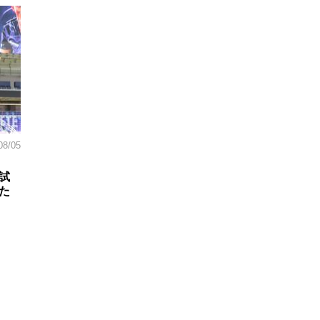
08/05
試
た