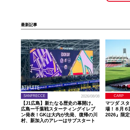
最新記事
SANFRECCE
CARP
2026/08/08
【J1広島】新たなる歴史の幕開け。
マツダ ス
広島ー千葉戦スターティングイレブ
場！８月６
ン発表！GKは大内が先発、復帰の川
2026』限
村、新加入のアレーはサブスタート