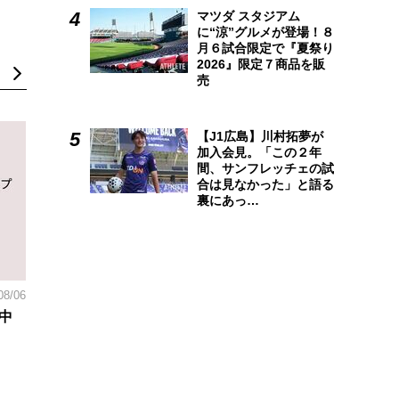
マツダ スタジアム
に“涼”グルメが登場！８
月６試合限定で『夏祭り
2026』限定７商品を販
売
【J1広島】川村拓夢が
加入会見。「この２年
間、サンフレッチェの試
合は見なかった」と語る
裏にあっ…
08/06
中