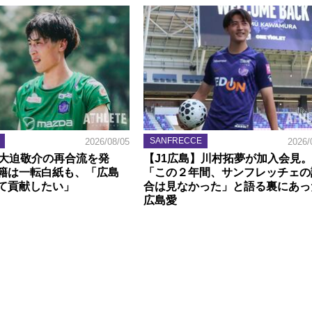
SANFRECCE
2026/08/05
2026/
】大迫敬介の再合流を発
【J1広島】川村拓夢が加入会見。
籍は一転白紙も、「広島
「この２年間、サンフレッチェの
て貢献したい」
合は見なかった」と語る裏にあっ
広島愛