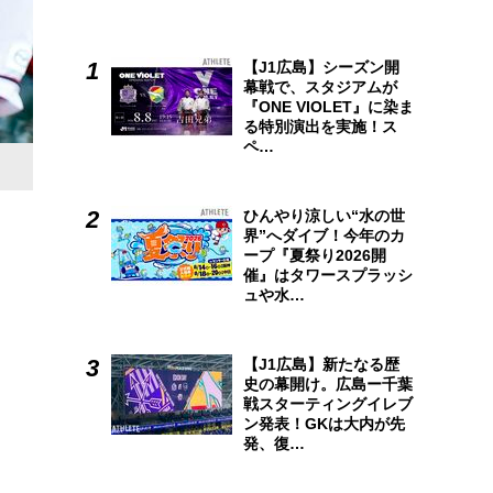
【J1広島】シーズン開
幕戦で、スタジアムが
『ONE VIOLET』に染ま
る特別演出を実施！ス
ペ…
ひんやり涼しい“水の世
界”へダイブ！今年のカ
ープ『夏祭り2026開
催』はタワースプラッシ
ュや水…
【J1広島】新たなる歴
史の幕開け。広島ー千葉
戦スターティングイレブ
ン発表！GKは大内が先
発、復…