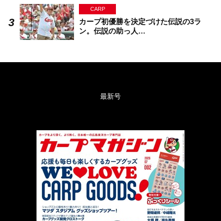
CARP
カープ初優勝を決定づけた伝説の3ラ
ン。伝説の助っ人…
最新号