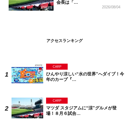
会長は「…
2026/08/04
アクセスランキング
CARP
ひんやり涼しい“水の世界”へダイブ！今
年のカープ『…
CARP
マツダ スタジアムに“涼”グルメが登
場！８月６試合…