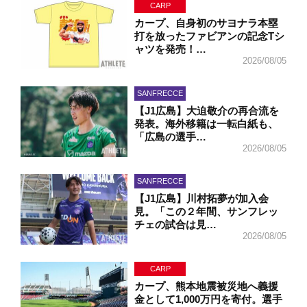
CARP
カープ、自身初のサヨナラ本塁
打を放ったファビアンの記念Tシ
ャツを発売！…
2026/08/05
SANFRECCE
【J1広島】大迫敬介の再合流を
発表。海外移籍は一転白紙も、
「広島の選手…
2026/08/05
SANFRECCE
【J1広島】川村拓夢が加入会
見。「この２年間、サンフレッ
チェの試合は見…
2026/08/05
CARP
カープ、熊本地震被災地へ義援
金として1,000万円を寄付。選手