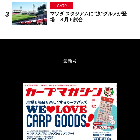
CARP
マツダ スタジアムに“涼”グルメが登
場！８月６試合…
最新号