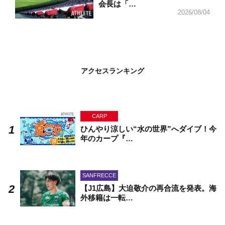
会長は「…
2026/08/04
アクセスランキング
CARP
ひんやり涼しい“水の世界”へダイブ！今
年のカープ『…
SANFRECCE
【J1広島】大迫敬介の再合流を発表。海
外移籍は一転…