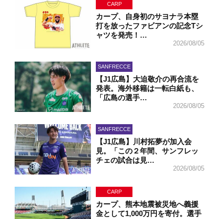
CARP
カープ、自身初のサヨナラ本塁
打を放ったファビアンの記念Tシ
ャツを発売！…
2026/08/05
SANFRECCE
【J1広島】大迫敬介の再合流を
発表。海外移籍は一転白紙も、
「広島の選手…
2026/08/05
SANFRECCE
【J1広島】川村拓夢が加入会
見。「この２年間、サンフレッ
チェの試合は見…
2026/08/05
CARP
カープ、熊本地震被災地へ義援
金として1,000万円を寄付。選手