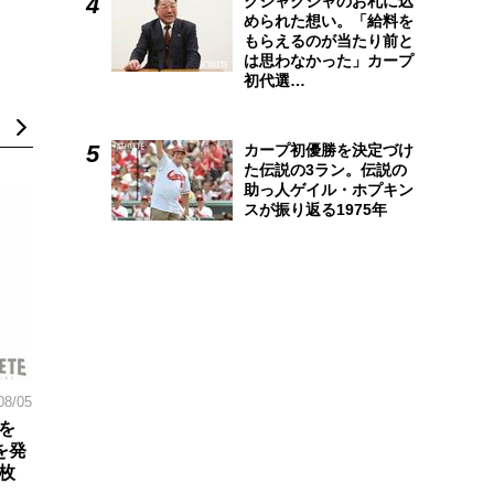
クシャクシャのお札に込
められた想い。「給料を
もらえるのが当たり前と
は思わなかった」カープ
初代選…
カープ初優勝を決定づけ
た伝説の3ラン。伝説の
助っ人ゲイル・ホプキン
スが振り返る1975年
08/05
を
を発
枚