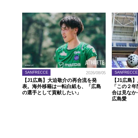
SANFRECCE
SANFRECCE
2026/08/05
【J1広島】大迫敬介の再合流を発
【J1広島
表。海外移籍は一転白紙も、「広島
「この２年
の選手として貢献したい」
合は見なか
広島愛