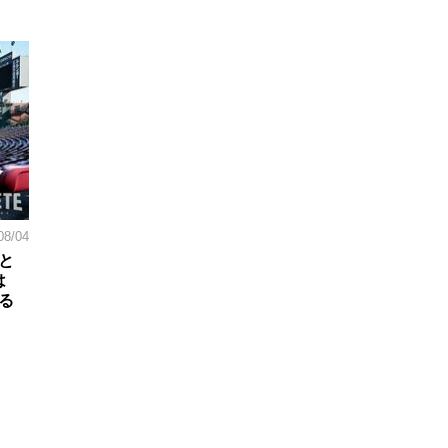
08/04
と
は
る