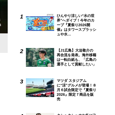
ひんやり涼しい“水の世
界”へダイブ！今年のカ
ープ『夏祭り2026開
催』はタワースプラッシ
ュや水…
【J1広島】大迫敬介の
再合流を発表。海外移籍
は一転白紙も、「広島の
選手として貢献したい」
マツダ スタジアム
に“涼”グルメが登場！８
月６試合限定で『夏祭り
2026』限定７商品を販
売