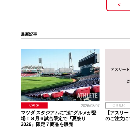
最新記事
CARP
OTHER
2026/08/07
マツダ スタジアムに“涼”グルメが登
【アスリー
場！８月６試合限定で『夏祭り
のご注文に
2026』限定７商品を販売