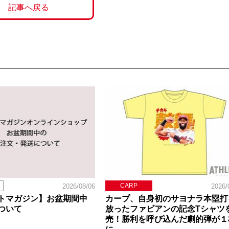
記事へ戻る
CARP
2026/08/06
2026/
トマガジン】お盆期間中
カープ、自身初のサヨナラ本塁打
ついて
放ったファビアンの記念Tシャツ
売！勝利を呼び込んだ劇的弾が１