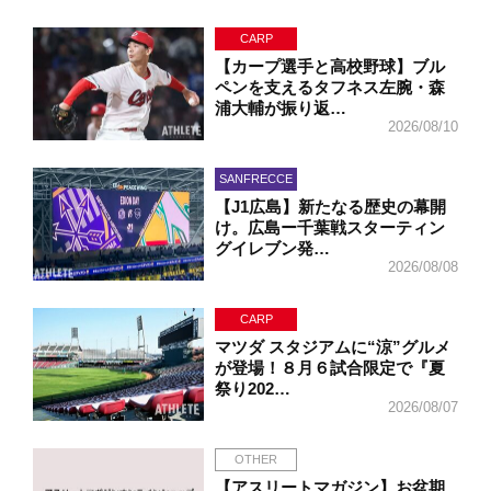
CARP
【カープ選手と高校野球】ブル
ペンを支えるタフネス左腕・森
浦大輔が振り返…
2026/08/10
SANFRECCE
【J1広島】新たなる歴史の幕開
け。広島ー千葉戦スターティン
グイレブン発…
2026/08/08
CARP
マツダ スタジアムに“涼”グルメ
が登場！８月６試合限定で『夏
祭り202…
2026/08/07
OTHER
【アスリートマガジン】お盆期