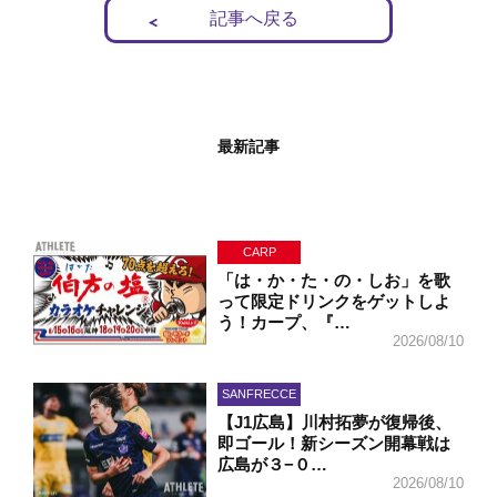
記事へ戻る
最新記事
CARP
「は・か・た・の・しお」を歌
って限定ドリンクをゲットしよ
う！カープ、『…
2026/08/10
SANFRECCE
【J1広島】川村拓夢が復帰後、
即ゴール！新シーズン開幕戦は
広島が３−０…
2026/08/10