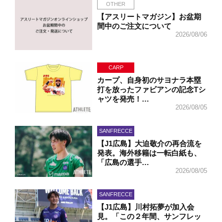
OTHER
【アスリートマガジン】お盆期
間中のご注文について
2026/08/06
CARP
カープ、自身初のサヨナラ本塁
打を放ったファビアンの記念Tシ
ャツを発売！…
2026/08/05
SANFRECCE
【J1広島】大迫敬介の再合流を
発表。海外移籍は一転白紙も、
「広島の選手…
2026/08/05
SANFRECCE
【J1広島】川村拓夢が加入会
見。「この２年間、サンフレッ