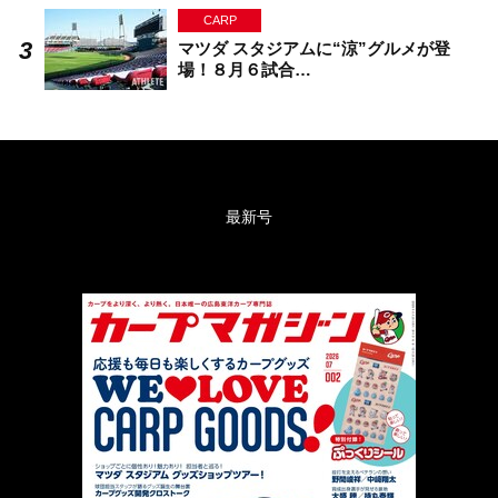
CARP
マツダ スタジアムに“涼”グルメが登
場！８月６試合…
最新号