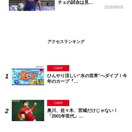
チェの試合は見…
2026/08/05
アクセスランキング
CARP
ひんやり涼しい“水の世界”へダイブ！今
年のカープ『…
CARP
奥川、佐々木、宮城だけじゃない！
「2001年世代」…