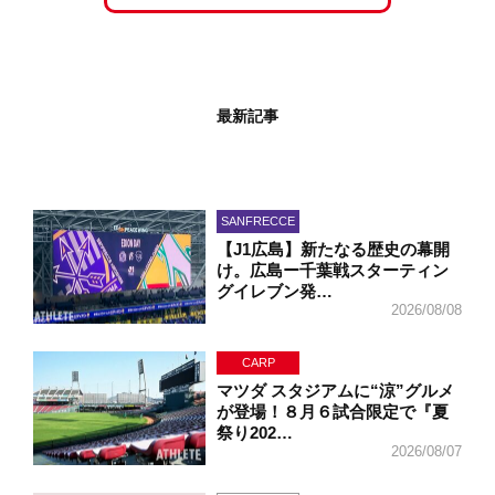
最新記事
SANFRECCE
【J1広島】新たなる歴史の幕開
け。広島ー千葉戦スターティン
グイレブン発…
2026/08/08
CARP
マツダ スタジアムに“涼”グルメ
が登場！８月６試合限定で『夏
祭り202…
2026/08/07