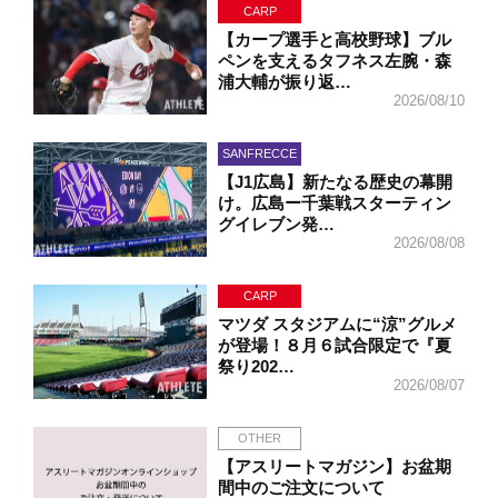
CARP
【カープ選手と高校野球】ブル
ペンを支えるタフネス左腕・森
浦大輔が振り返…
2026/08/10
SANFRECCE
【J1広島】新たなる歴史の幕開
け。広島ー千葉戦スターティン
グイレブン発…
2026/08/08
CARP
マツダ スタジアムに“涼”グルメ
が登場！８月６試合限定で『夏
祭り202…
2026/08/07
OTHER
【アスリートマガジン】お盆期
間中のご注文について