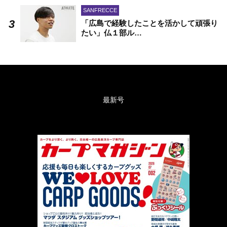
SANFRECCE
「広島で経験したことを活かして頑張り
たい」仏１部ル…
最新号