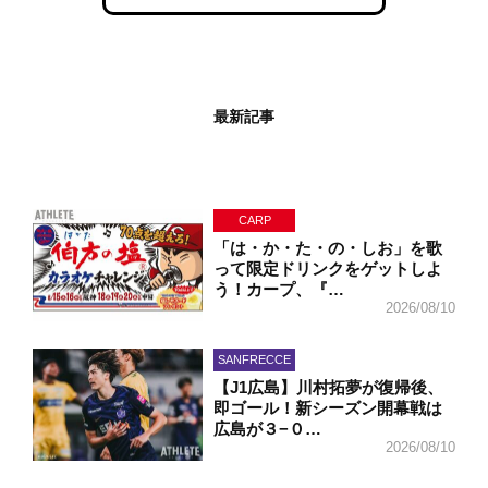
最新記事
CARP
「は・か・た・の・しお」を歌
って限定ドリンクをゲットしよ
う！カープ、『…
2026/08/10
SANFRECCE
【J1広島】川村拓夢が復帰後、
即ゴール！新シーズン開幕戦は
広島が３−０…
2026/08/10