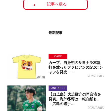
記事へ戻る
最新記事
CARP
カープ、自身初のサヨナラ本塁
打を放ったファビアンの記念Tシ
ャツを発売！…
2026/08/05
SANFRECCE
【J1広島】大迫敬介の再合流を
発表。海外移籍は一転白紙も、
「広島の選手…
2026/08/05