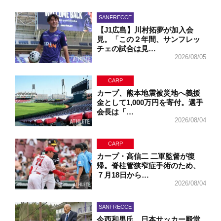
SANFRECCE
【J1広島】川村拓夢が加入会
見。「この２年間、サンフレッ
チェの試合は見…
2026/08/05
CARP
カープ、熊本地震被災地へ義援
金として1,000万円を寄付。選手
会長は「…
2026/08/04
CARP
カープ・高信二 二軍監督が復
帰。脊柱管狭窄症手術のため、
７月18日から…
2026/08/04
SANFRECCE
今西和男氏、日本サッカー殿堂