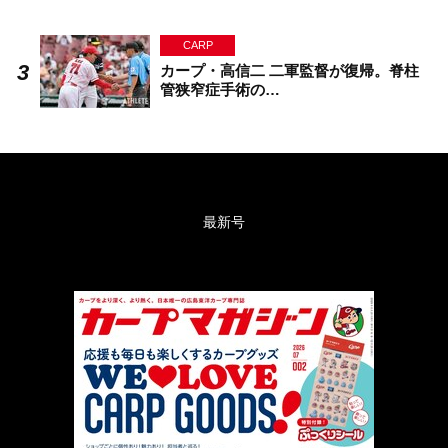
CARP
カープ・高信二 二軍監督が復帰。脊柱
管狭窄症手術の…
最新号