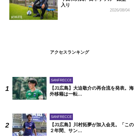
入り
2026/08/04
アクセスランキング
SANFRECCE
【J1広島】大迫敬介の再合流を発表。海
外移籍は一転…
SANFRECCE
【J1広島】川村拓夢が加入会見。「この
２年間、サン…