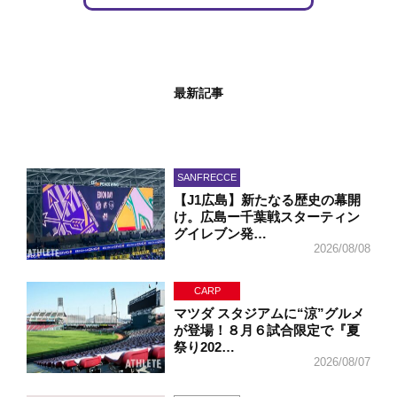
最新記事
SANFRECCE
【J1広島】新たなる歴史の幕開
け。広島ー千葉戦スターティン
グイレブン発…
2026/08/08
CARP
マツダ スタジアムに“涼”グルメ
が登場！８月６試合限定で『夏
祭り202…
2026/08/07