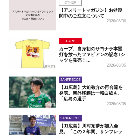
OTHER
【アスリートマガジン】お盆期
間中のご注文について
2026/08/06
CARP
カープ、自身初のサヨナラ本塁
打を放ったファビアンの記念Tシ
ャツを発売！…
2026/08/05
SANFRECCE
【J1広島】大迫敬介の再合流を
発表。海外移籍は一転白紙も、
「広島の選手…
2026/08/05
SANFRECCE
【J1広島】川村拓夢が加入会
見。「この２年間、サンフレッ