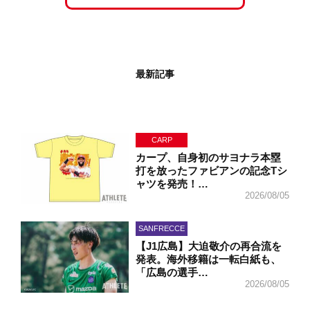
最新記事
CARP
カープ、自身初のサヨナラ本塁
打を放ったファビアンの記念Tシ
ャツを発売！…
2026/08/05
SANFRECCE
【J1広島】大迫敬介の再合流を
発表。海外移籍は一転白紙も、
「広島の選手…
2026/08/05