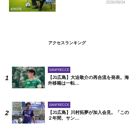
2026/08/04
アクセスランキング
SANFRECCE
【J1広島】大迫敬介の再合流を発表。海
外移籍は一転…
SANFRECCE
【J1広島】川村拓夢が加入会見。「この
２年間、サン…