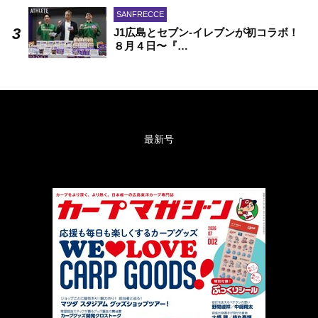
SANFRECCE
J1広島とセブン-イレブンが初コラボ！
８月４日〜『…
最新号