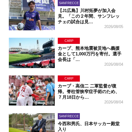
SANFRECCE
【J1広島】川村拓夢が加入会
見。「この２年間、サンフレッ
チェの試合は見…
2026/08/05
CARP
カープ、熊本地震被災地へ義援
金として1,000万円を寄付。選手
会長は「…
2026/08/04
CARP
カープ・高信二 二軍監督が復
帰。脊柱管狭窄症手術のため、
７月18日から…
2026/08/04
SANFRECCE
今西和男氏、日本サッカー殿堂
入り