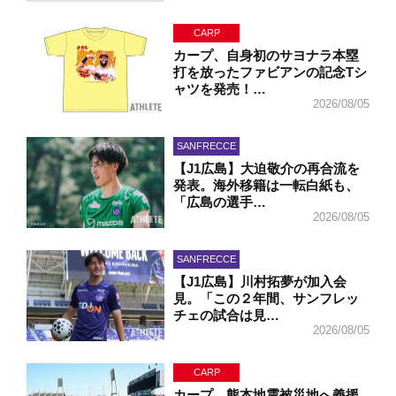
CARP
カープ、自身初のサヨナラ本塁
打を放ったファビアンの記念Tシ
ャツを発売！…
2026/08/05
SANFRECCE
【J1広島】大迫敬介の再合流を
発表。海外移籍は一転白紙も、
「広島の選手…
2026/08/05
SANFRECCE
【J1広島】川村拓夢が加入会
見。「この２年間、サンフレッ
チェの試合は見…
2026/08/05
CARP
カープ、熊本地震被災地へ義援