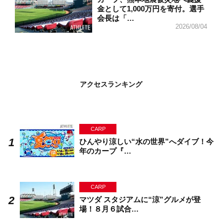
金として1,000万円を寄付。選手
会長は「…
2026/08/04
アクセスランキング
CARP
ひんやり涼しい“水の世界”へダイブ！今
年のカープ『…
CARP
マツダ スタジアムに“涼”グルメが登
場！８月６試合…