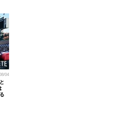
08/04
と
は
る