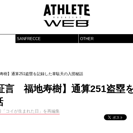
SANFRECCE
OTHER
寿樹】通算251盗塁を記録した韋駄天の入団秘話
言 福地寿樹】通算251盗塁
話
月号「コイが生まれた日」を再編集