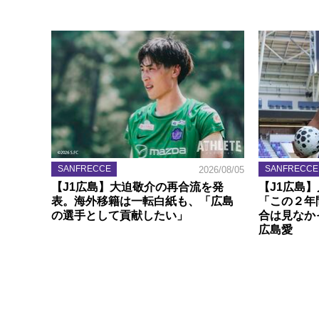
SANFRECCE
SANFRECCE
2026/08/05
【J1広島】大迫敬介の再合流を発
【J1広島
表。海外移籍は一転白紙も、「広島
「この２年
の選手として貢献したい」
合は見なか
広島愛