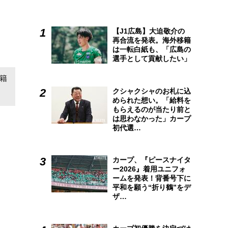
【J1広島】大迫敬介の
再合流を発表。海外移籍
は一転白紙も、「広島の
選手として貢献したい」
籍
クシャクシャのお札に込
められた想い。「給料を
もらえるのが当たり前と
は思わなかった」カープ
初代選…
カープ、『ピースナイタ
ー2026』着用ユニフォ
ームを発表！背番号下に
平和を願う“折り鶴”をデ
ザ…