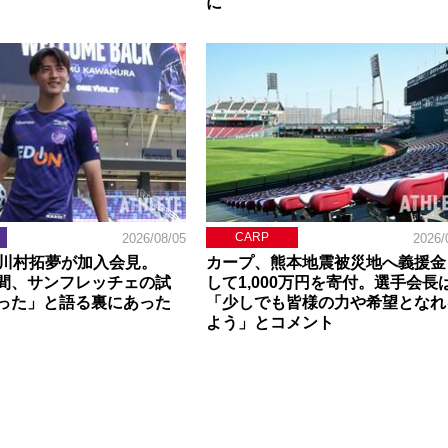
に
CARP
2026/08/05
2026/
】川村拓夢が加入会見。
カープ、熊本地震被災地へ義援金
間、サンフレッチェの試
して1,000万円を寄付。選手会長
った」と語る裏にあった
「少しでも皆様の力や希望となれ
よう」とコメント