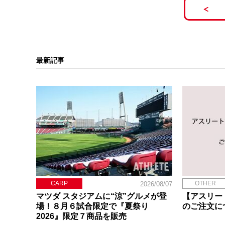
最新記事
CARP
OTHER
2026/08/07
マツダ スタジアムに“涼”グルメが登
【アスリー
場！８月６試合限定で『夏祭り
のご注文に
2026』限定７商品を販売