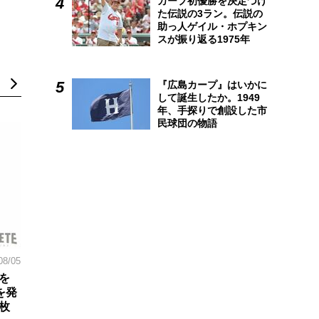
カープ初優勝を決定づけ
た伝説の3ラン。伝説の
助っ人ゲイル・ホプキン
スが振り返る1975年
『広島カープ』はいかに
して誕生したか。1949
年、手探りで創設した市
民球団の物語
08/05
を
を発
枚