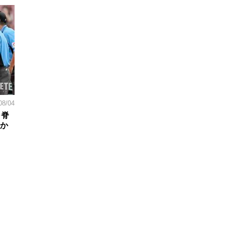
08/04
。脊
日か