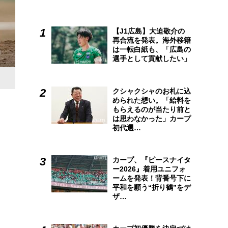
【J1広島】大迫敬介の
再合流を発表。海外移籍
は一転白紙も、「広島の
選手として貢献したい」
クシャクシャのお札に込
められた想い。「給料を
もらえるのが当たり前と
は思わなかった」カープ
初代選…
カープ、『ピースナイタ
ー2026』着用ユニフォ
ームを発表！背番号下に
平和を願う“折り鶴”をデ
ザ…