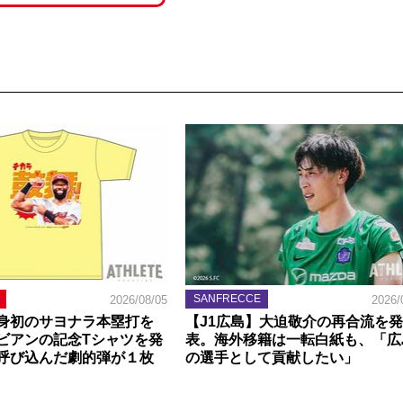
SANFRECCE
2026/08/05
2026/
身初のサヨナラ本塁打を
【J1広島】大迫敬介の再合流を発
ビアンの記念Tシャツを発
表。海外移籍は一転白紙も、「広
呼び込んだ劇的弾が１枚
の選手として貢献したい」