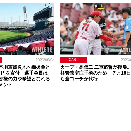
CARP
2026/08/04
2026/
本地震被災地へ義援金と
カープ・高信二 二軍監督が復帰
0万円を寄付。選手会長は
柱管狭窄症手術のため、７月18
皆様の力や希望となれる
ら倉コーチが代行
メント