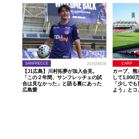
SANFRECCE
CARP
2026/08/05
【J1広島】川村拓夢が加入会見。
カープ、熊
「この２年間、サンフレッチェの試
して1,00
合は見なかった」と語る裏にあった
「少しでも
広島愛
よう」とコ