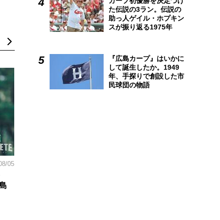
カープ初優勝を決定づけ
た伝説の3ラン。伝説の
助っ人ゲイル・ホプキン
スが振り返る1975年
『広島カープ』はいかに
して誕生したか。1949
年、手探りで創設した市
民球団の物語
08/05
島