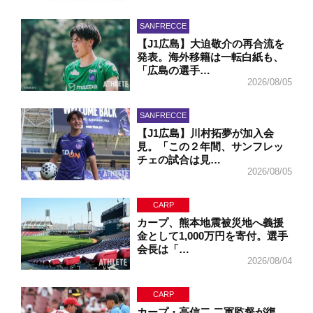
SANFRECCE
【J1広島】大迫敬介の再合流を
発表。海外移籍は一転白紙も、
「広島の選手…
2026/08/05
SANFRECCE
【J1広島】川村拓夢が加入会
見。「この２年間、サンフレッ
チェの試合は見…
2026/08/05
CARP
カープ、熊本地震被災地へ義援
金として1,000万円を寄付。選手
会長は「…
2026/08/04
CARP
カープ・高信二 二軍監督が復