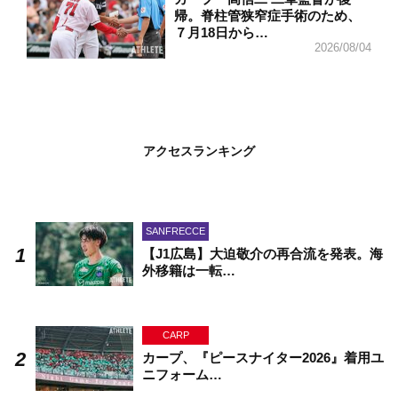
帰。脊柱管狭窄症手術のため、
７月18日から…
2026/08/04
アクセスランキング
SANFRECCE
【J1広島】大迫敬介の再合流を発表。海
外移籍は一転…
CARP
カープ、『ピースナイター2026』着用ユ
ニフォーム…