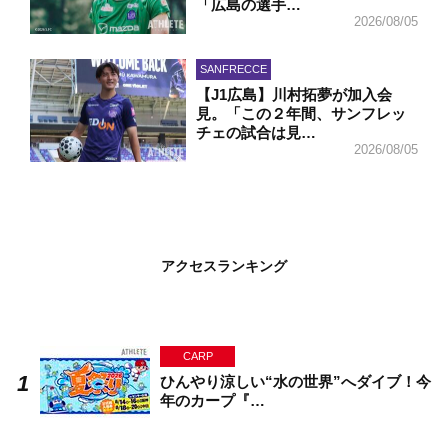
「広島の選手…
2026/08/05
SANFRECCE
【J1広島】川村拓夢が加入会
見。「この２年間、サンフレッ
チェの試合は見…
2026/08/05
アクセスランキング
CARP
ひんやり涼しい“水の世界”へダイブ！今
年のカープ『…