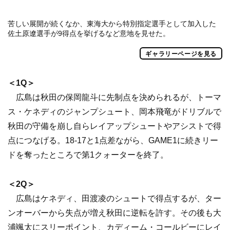
苦しい展開が続くなか、東海大から特別指定選手として加入した
佐土原遼選手が9得点を挙げるなど意地を見せた。
ギャラリーページを見る
＜1Q＞
広島は秋田の保岡龍斗に先制点を決められるが、トーマ
ス・ケネディのジャンプシュート、岡本飛竜がドリブルで
秋田の守備を崩し自らレイアップシュートやアシストで得
点につなげる。18-17と1点差ながら、GAME1に続きリー
ドを奪ったところで第1クォーターを終了。
＜2Q＞
広島はケネディ、田渡凌のシュートで得点するが、ター
ンオーバーから失点が増え秋田に逆転を許す。その後も大
浦颯太にスリーポイント、カディーム・コールビーにレイ