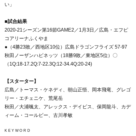
い」
■試合結果
2020-21シーズン第16節GAME2／1月3日／広島・エフピ
コアリーナふくやま
●（4勝23敗／西地区10位）広島ドラゴンフライズ 57-97
秋田ノーザンハピネッツ（18勝9敗／東地区5位）〇
（1Q:18-17.2Q:7-22.3Q:12-34.4Q:20-24)
【スターター】
広島／トーマス・ケネディ、朝山正悟、岡本飛竜、グレゴ
リー・エチェニケ、荒尾岳
秋田／大浦颯太、アレックス・デイビス、保岡龍斗、カデ
ィーム・コールビー、古川孝敏
KEYWORD