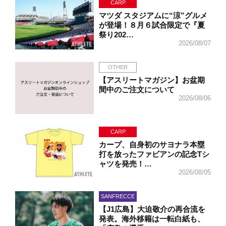
CARP
マツダ スタジアムに“涼”グルメ
が登場！８月６試合限定で『夏
祭り202…
2026/08/07
OTHER
【アスリートマガジン】お盆期
間中のご注文について
2026/08/06
CARP
カープ、自身初のサヨナラ本塁
打を放ったファビアンの記念Tシ
ャツを発売！…
2026/08/05
SANFRECCE
【J1広島】大迫敬介の再合流を
発表。海外移籍は一転白紙も、