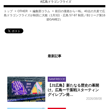
#
広島ドラゴンフライズ
トップ
OTHER
編集部コラム
前日の僅差から一転。40点の大差で広
島ドラゴンフライズが秋田に大敗（1月3日・広島 57-97 秋田／B1リーグ第16
節GAME2）
最新記事
SANFRECCE
【J1広島】新たなる歴史の幕開
け。広島ー千葉戦スターティン
グイレブン発…
2026/08/08